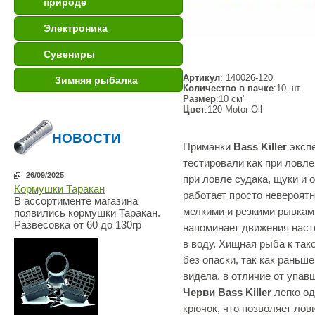
природе
Электроника
Сувениры
Артикул
: 140026-120
Зимняя рыбалка
Количество в пачке
:10 шт.
Размер
:10 см"
Цвет
:120 Motor Oil
НОВОСТИ
Приманки
Bass Killer
эксп
тестировали как при ловле 
26/09/2025
при ловле судака, щуки и 
Кормушки Таракан
работает просто невероятн
В ассортименте магазина
мелкими и резкими рывкам
появились кормушки Таракан.
Развесовка от 60 до 130гр
напоминает движения наст
в воду. Хищная рыба к так
без опаски, так как раньш
видела, в отличие от упав
Черви Bass Killer
легко о
крючок, что позволяет лов