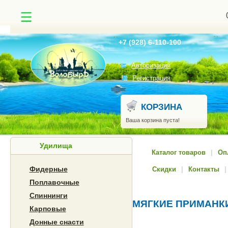
Найти
+7 (928) 6-110-100
Авторизация
Регистрация
КОРЗИНА
Ваша корзина пуста!
Удилища
Каталог товаров
|
Оп
Фидерные
Скидки
|
Контакты
|
Поплавочные
Спиннинги
МЯГКИЕ ПРИМАНК
Карповые
Донные снасти