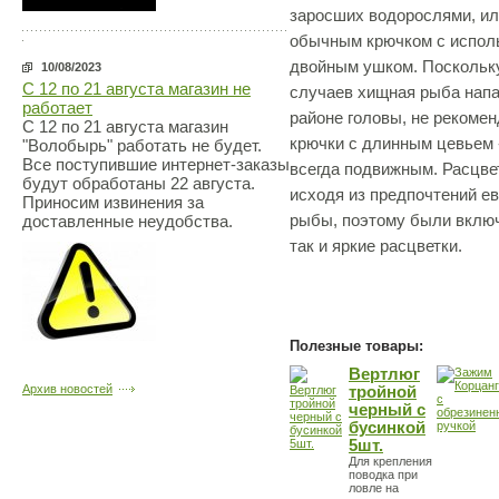
заросших водорослями, ил
обычным крючком с исполь
двойным ушком. Поскольк
10/08/2023
С 12 по 21 августа магазин не
случаев хищная рыба напа
работает
районе головы, не рекоме
С 12 по 21 августа магазин
крючки с длинным цевьем 
"Волобырь" работать не будет.
Все поступившие интернет-заказы
всегда подвижным. Расцве
будут обработаны 22 августа.
исходя из предпочтений е
Приносим извинения за
рыбы, поэтому были включ
доставленные неудобства.
так и яркие расцветки.
Полезные товары:
Вертлюг
Архив новостей
тройной
черный с
бусинкой
5шт.
Для крепления
поводка при
ловле на