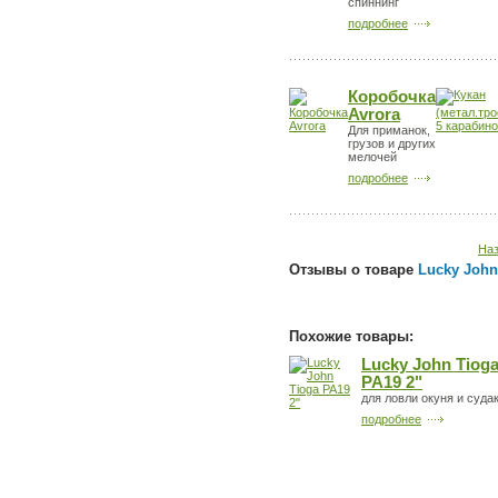
спиннинг
подробнее
Коробочка
Avrora
Для приманок,
грузов и других
мелочей
подробнее
Наз
Отзывы о товаре
Lucky John 
Похожие товары:
Lucky John Tiog
PA19 2"
для ловли окуня и суда
подробнее