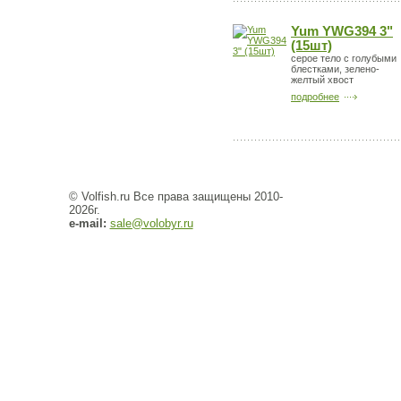
Yum YWG394 3"
(15шт)
серое тело с голубыми
блестками, зелено-
желтый хвост
подробнее
© Volfish.ru Все права защищены 2010-
2026г.
e-mail:
sale@volobyr.ru