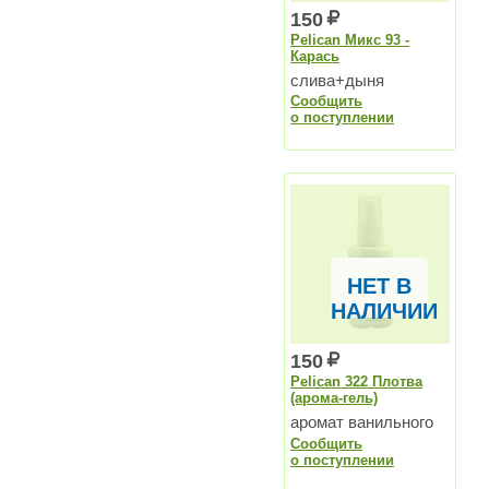
150
Pelican Микс 93 -
Карась
слива+дыня
Сообщить
о поступлении
НЕТ В
НАЛИЧИИ
150
Pelican 322 Плотва
(арома-гель)
аромат ванильного
Сообщить
молока для плотвы,
о поступлении
не замерзает зимой