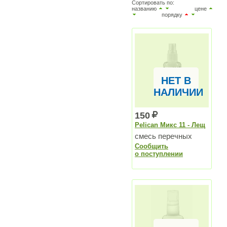
Сортировать по:
названию
цене
порядку
НЕТ В
НАЛИЧИИ
150
Pelican Микс 11 - Лещ
смесь перечных
Сообщить
запахов
о поступлении