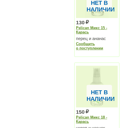
НЕТ В
НАЛИЧИИ
130
Pelican Микс 15 -
Карась
перец и ананас
Сообщить
о поступлении
НЕТ В
НАЛИЧИИ
150
Pelican Микс 18 -
Карась
укроп и чеснок