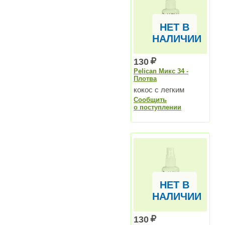
НЕТ В
НАЛИЧИИ
130
Pelican Микс 34 -
Плотва
кокос с легким
Сообщить
оттенком корицы
о поступлении
НЕТ В
НАЛИЧИИ
130