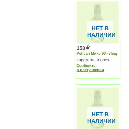
НЕТ В
НАЛИЧИИ
150
Pelican Микс 90 - Лещ
карамель и орех
Сообщить
о поступлении
НЕТ В
НАЛИЧИИ