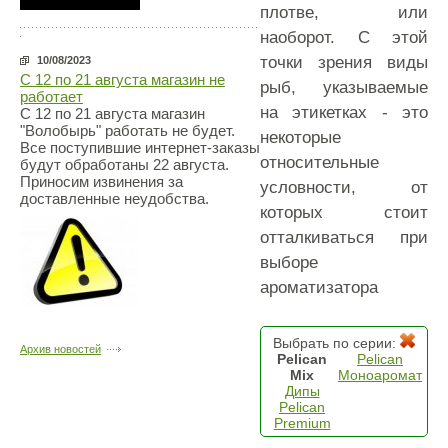
плотве, или
наоборот. С этой
точки зрения виды
10/08/2023
С 12 по 21 августа магазин не
рыб, указываемые
работает
на этикетках - это
С 12 по 21 августа магазин
"Волобырь" работать не будет.
некоторые
Все поступившие интернет-заказы
относительные
будут обработаны 22 августа.
Приносим извинения за
условности, от
доставленные неудобства.
которых стоит
отталкиваться при
выборе
ароматизатора
Выбрать по серии:
Архив новостей
Pelican
Pelican
Mix
Моноаромат
Дипы
Pelican
Premium