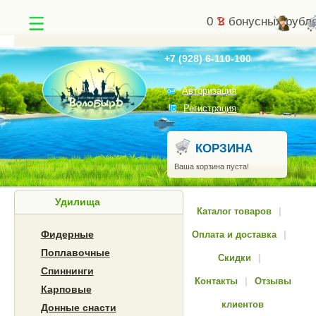
0
бонусных рубл
Найти
+7 (928) 6-110-100
Авторизация
Регистрация
КОРЗИНА
Ваша корзина пуста!
Удилища
Каталог товаров
|
Фидерные
Оплата и доставка
|
Поплавочные
Скидки
|
Спиннинги
Контакты
|
Отзывы
Карповые
клиентов
Донные снасти