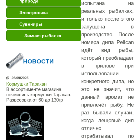
природе
испытана на
реальных рыбалках,
Электроника
и только после этого
Сувениры
запущена в
произодство. После
Зимняя рыбалка
номера дипа Pelican
идёт вид рыбы,
который преобладает
НОВОСТИ
в прилове при
использовании
26/09/2025
конкретного дипа, но
Кормушки Таракан
это не значит, что
В ассортименте магазина
появились кормушки Таракан.
данный аромат не
Развесовка от 60 до 130гр
привлечёт рыбу. Не
раз бывали случаи,
когда лещовыё дип
отлично
отрабатывал по