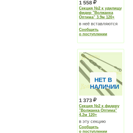
1 558
Секция №2 к удилищу
фидер "Волжанка
Оптима" 3.9м 120+
в неё вставляются
Сообщить
вершинки
о поступлении
НЕТ В
НАЛИЧИИ
1 373
Секция №2 к фидеру
"Волжанка Оптима"
4.2м 120+
в эту секцию
Сообщить
вставляются
о поступлении