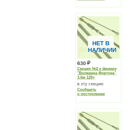
вершинки
НЕТ В
НАЛИЧИИ
630
Секция №2 к фидеру
"Волжанка Фортуна"
3.6м 120+
в эту секцию
Сообщить
вставляются
о поступлении
вершинки