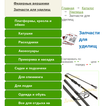
Фидерные вершинки
Главная
Каталог
Запчасти для удилищ
Удилища
Запчасти для
удилищ
Платформы, кресла и
обвес
Запчасти
Катушки
для
Расходники
удилищ
Аксессуары
Сортировать по:
Прикормка и насадка
названию
цене
порядку
Садки и подсачеки
Для спиннинга
Для лодки
Одежда и обувь
Все для отдыха на