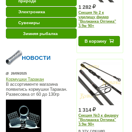
природе
1 282
Электроника
Секция № 2 к
удилищу фидер
"Волжанка Оптима"
Сувениры
3.9м 90+
Зимняя рыбалка
В корзину
НОВОСТИ
26/09/2025
Кормушки Таракан
В ассортименте магазина
появились кормушки Таракан.
Развесовка от 60 до 130гр
1 314
Секция №3 к фидеру
"Волжанка Оптима"
3.9м 90+
в эту секцию