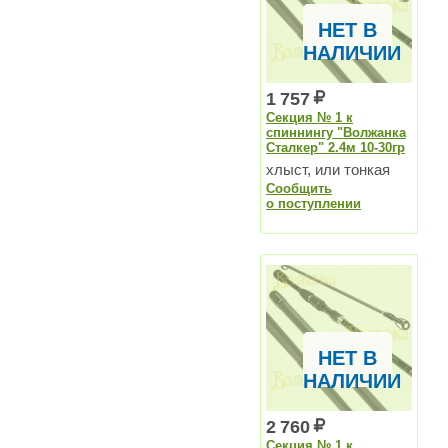
НЕТ В
НАЛИЧИИ
1 757
Секция № 1 к
спиннингу "Волжанка
Сталкер" 2.4м 10-30гр
хлыст, или тонкая
Сообщить
секция
о поступлении
НЕТ В
НАЛИЧИИ
2 760
Секция № 1 к