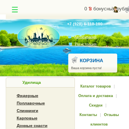
0
бонусных рубл
Найти
+7 (928) 6-110-100
Авторизация
Регистрация
КОРЗИНА
Ваша корзина пуста!
Удилища
Каталог товаров
|
Фидерные
Оплата и доставка
|
Поплавочные
Скидки
|
Спиннинги
Контакты
|
Отзывы
Карповые
клиентов
Донные снасти