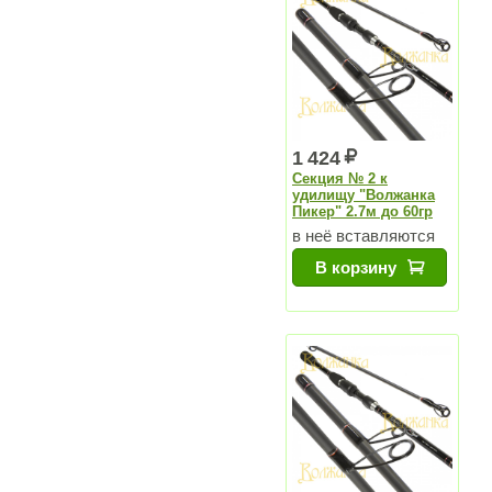
1 424
Секция № 2 к
удилищу "Волжанка
Пикер" 2.7м до 60гр
в неё вставляются
вершинки
В корзину