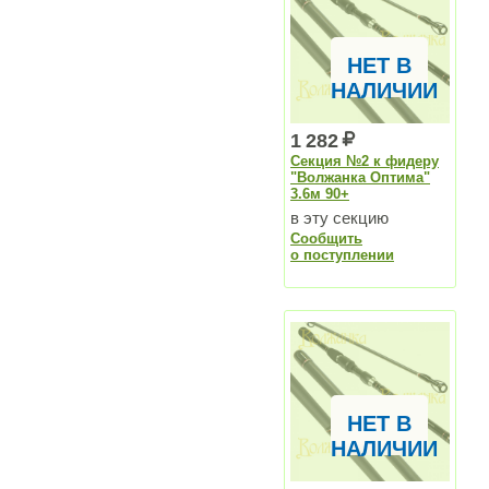
НЕТ В
НАЛИЧИИ
1 282
Секция №2 к фидеру
"Волжанка Оптима"
3.6м 90+
в эту секцию
Сообщить
вставляются
о поступлении
вершинки
НЕТ В
НАЛИЧИИ