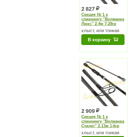
2 827
Секция № 1 к
спиннингу "Волжанка
Люкс" 2.4м 7-28гр
хлыст, или тонкая
секция
В корзину
2 909
Секция № 1 к
спиннингу "Волжанка
Стилет" 2.13м 1-6гр
хлыст, или тонкая