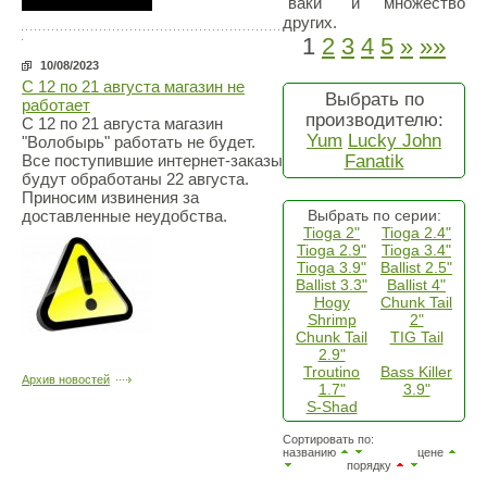
"ваки" и множество
других.
1
2
3
4
5
»
»»
10/08/2023
С 12 по 21 августа магазин не
Выбрать по
работает
производителю:
С 12 по 21 августа магазин
Yum
Lucky John
"Волобырь" работать не будет.
Fanatik
Все поступившие интернет-заказы
будут обработаны 22 августа.
Приносим извинения за
Выбрать по серии:
доставленные неудобства.
Tioga 2"
Tioga 2.4"
Tioga 2.9"
Tioga 3.4"
Tioga 3.9"
Ballist 2.5"
Ballist 3.3"
Ballist 4"
Hogy
Chunk Tail
Shrimp
2"
Chunk Tail
TIG Tail
2.9"
Troutino
Bass Killer
Архив новостей
1.7"
3.9"
S-Shad
Сортировать по:
названию
цене
порядку