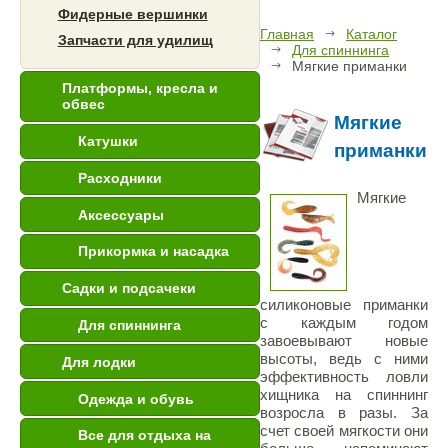
Фидерные вершинки
Главная
Каталог
Запчасти для удилищ
Для спиннинга
Мягкие приманки
Платформы, кресла и
обвес
Мягкие
Катушки
приманки
Расходники
Мягкие
Аксессуары
Прикормка и насадка
Садки и подсачеки
силиконовые приманки
с каждым годом
Для спиннинга
завоевывают новые
высоты, ведь с ними
Для лодки
эффективность ловли
хищника на спиннинг
Одежда и обувь
возросла в разы. За
счет своей мягкости они
Все для отдыха на