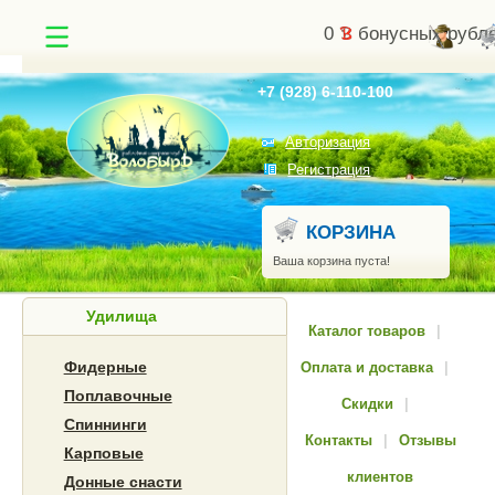
0
бонусных рубл
Найти
+7 (928) 6-110-100
Авторизация
Регистрация
КОРЗИНА
Ваша корзина пуста!
Удилища
Каталог товаров
|
Фидерные
Оплата и доставка
|
Поплавочные
Скидки
|
Спиннинги
Контакты
|
Отзывы
Карповые
клиентов
Донные снасти