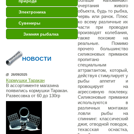
больше напоминают
природе
очертания живого
объекта, будь то рыбка,
Электроника
червь или рачок. Плюс
ко всему различные их
Сувениры
части при проводке
производят колебания,
Зимняя рыбалка
также похожие на
реальные. Помимо
прочего большинство
силиконовых приманок
НОВОСТИ
пропитано
специальным
аттрактантом, который,
26/09/2025
действуя стимулирует у
Кормушки Таракан
рыбы аппетит и
В ассортименте магазина
провоцирует на
появились кормушки Таракан.
агрессивную поклевку.
Развесовка от 60 до 130гр
Силиконовые приманки
используются в
различных монтажах
ловли рыбы на
спиннинг: классический
джиг, отводной поводок,
техасская оснастка,