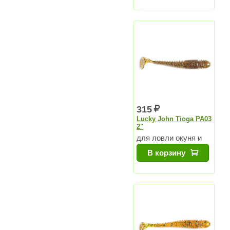
315
Lucky John Tioga PA03
2"
для ловли окуня и
судака
В корзину