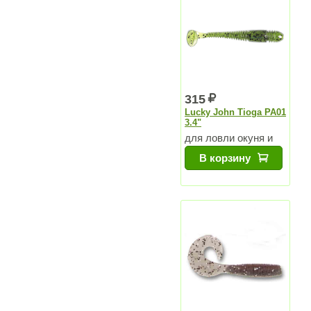
315
Lucky John Tioga PA01
3.4"
для ловли окуня и
судака
В корзину