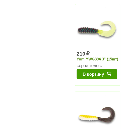
210
Yum YWG394 3" (15шт)
серое тело с
голубыми
В корзину
блестками, зелено-
желтый хвост