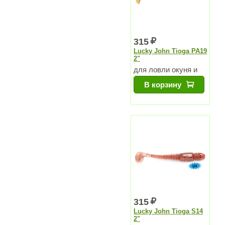
315
Lucky John Tioga PA19
2"
для ловли окуня и
судака
В корзину
315
Lucky John Tioga S14
2"