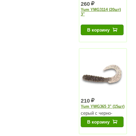
260
Yum YMG3114 (20шт)
3"
В корзину
210
Yum YWG365 3" (15шт)
серый с черно-
белыми блестками
В корзину