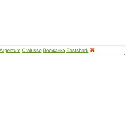
Argentum
Cralusso
Волжанка
Eastshark