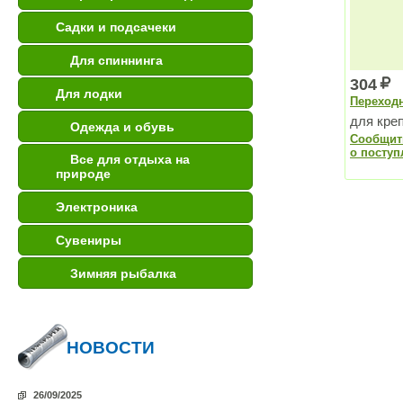
Садки и подсачеки
Для спиннинга
304
Для лодки
Переходн
для кре
Одежда и обувь
Сообщит
о поступ
Все для отдыха на
природе
Электроника
Сувениры
Зимняя рыбалка
НОВОСТИ
26/09/2025