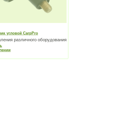
ик угловой CarpPro
пления различного оборудования
ь
лении