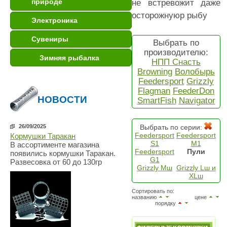
природе
не встревожит даже
осторожнуюр рыбу
Электроника
Сувениры
Выбрать по
производителю:
Зимняя рыбалка
НПП Снасть
Browning
Волобырь
Feedersport
Grizzly
Flagman
FeederDon
НОВОСТИ
SmartFish
Navigator
Выбрать по серии:
26/09/2025
Feedersport
Feedersport
Кормушки Таракан
S1
M1
В ассортименте магазина
Feedersport
Пули
появились кормушки Таракан.
G1
Развесовка от 60 до 130гр
Grizzly Mш
Grizzly Lш и
XLш
Сортировать по:
названию
цене
порядку