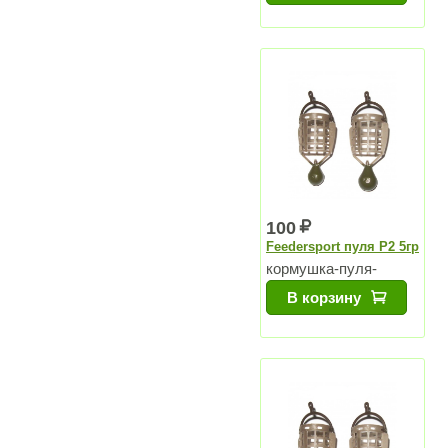
100
Feedersport пуля P2 5гр
кормушка-пуля-
напёрсток для озер и
В корзину
для водохранилищ