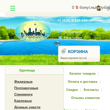
0
бонусных рубл
Найти
+7 (928) 6-110-100
Авторизация
Регистрация
КОРЗИНА
Ваша корзина пуста!
Удилища
Каталог товаров
|
Фидерные
Оплата и доставка
|
Поплавочные
Скидки
|
Контакты
|
Спиннинги
Отзывы клиентов
Карповые
Донные снасти