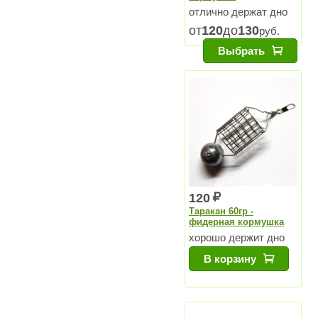
отлично держат дно
на течении и хорошо
от
120
до
130
руб.
летят
Выбрать
120
Таракан 60гр -
фидерная кормушка
хорошо держит дно
В корзину