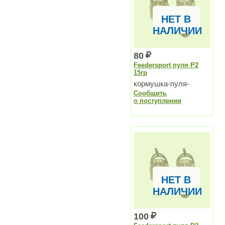
НЕТ В
НАЛИЧИИ
80
Feedersport пуля P2
15гр
кормушка-пуля-
Сообщить
напёрсток для озер и
о поступлении
для водохранилищ
НЕТ В
НАЛИЧИИ
100