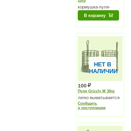
10гр
кормушка-пуля-
напёрсток для озер и
В корзину
для водохранилищ
НЕТ В
НАЛИЧИИ
100
Пуля Grizzly M 30гр
легко выматывается
Сообщить
о поступлении