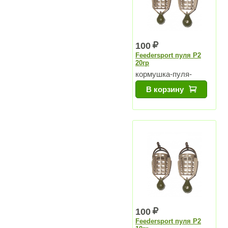
100
Feedersport пуля P2
20гр
кормушка-пуля-
напёрсток для озер и
В корзину
для водохранилищ
100
Feedersport пуля P2