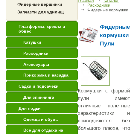
Главная
Каталог
Фидерные вершинки
Расходники
Фидерные кормушки
Запчасти для удилищ
Фидерные
Платформы, кресла и
обвес
кормушки
Катушки
Пули
Расходники
Аксессуары
Прикормка и насадка
Садки и подсачеки
Кормушки с формой
Для спиннинга
пули имеют
отличные полётные
Для лодки
характеристики и
Одежда и обувь
приводняются без
большого плюха, что
Все для отдыха на