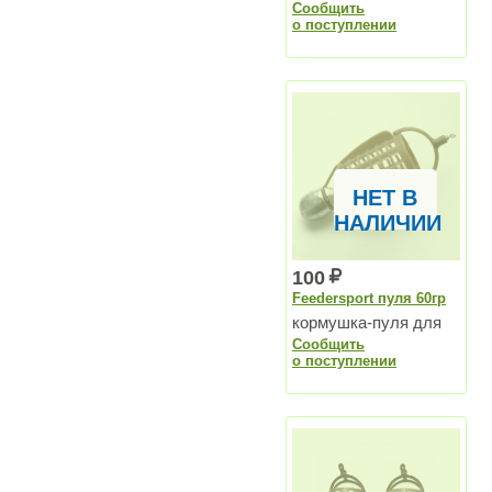
Сообщить
озер и для
о поступлении
водохранилищ
НЕТ В
НАЛИЧИИ
100
Feedersport пуля 60гр
кормушка-пуля для
Сообщить
озер и для
о поступлении
водохранилищ