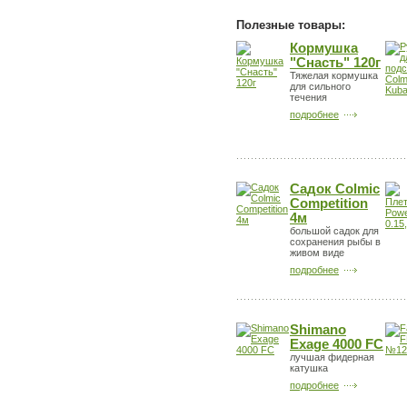
Полезные товары:
Кормушка
"Снасть" 120г
Тяжелая кормушка
для сильного
течения
подробнее
Садок Colmic
Competition
4м
большой садок для
сохранения рыбы в
живом виде
подробнее
Shimano
Exage 4000 FC
лучшая фидерная
катушка
подробнее