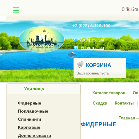
0
бон
Найти
+7 (928) 6-110-100
Авторизация
Регистрация
КОРЗИНА
Ваша корзина пуста!
Удилища
Каталог товаров
|
Оп
Фидерные
Скидки
|
Контакты
|
Поплавочные
Главная
Спиннинги
ФИДЕРНЫЕ
Карповые
Донные снасти