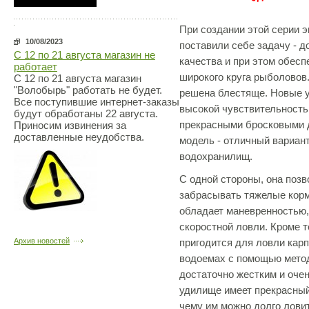
При создании этой серии 
10/08/2023
поставили себе задачу - д
С 12 по 21 августа магазин не
качества и при этом обесп
работает
широкого круга рыболовов
С 12 по 21 августа магазин
"Волобырь" работать не будет.
решена блестяще. Новые 
Все поступившие интернет-заказы
высокой чувствительность
будут обработаны 22 августа.
прекрасными бросковыми 
Приносим извинения за
доставленные неудобства.
модель - отличный вариан
водохранилищ.
С одной стороны, она позв
забрасывать тяжелые корм
обладает маневренностью,
скоростной ловли. Кроме т
пригодится для ловли кар
Архив новостей
водоемах с помощью мето
достаточно жестким и оче
удилище имеет прекрасный
чему им можно долго ловит