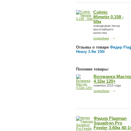
Colmic
Mimetix 0.158 -
50м
поводковая леска
высочайшего
качества
подробнее
Отзывы о товаре
Фидер Flag
Heavy 3.9м 150г
Похожие товары:
Волжанка Масте
4.32м 120+
новинка 2015 года
подробнее
Фидер Flagman
Squadron Pro
Feeder 3.60м 40-1