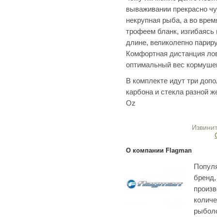
вываживании прекрасно чу
некрупная рыба, а во вре
трофеем бланк, изгибаясь 
длине, великолепно париру
Комфортная дистанция лов
оптимальный вес кормушек 
В комплекте идут три доп
карбона и стекла разной жес
Oz
Извинит
О компании Flagman
Попул
бренд,
произ
количе
рыболо