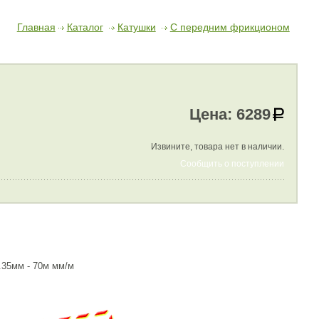
Главная
Каталог
Катушки
С передним фрикционом
Цена:
6289
Извините, товара нет в наличии.
Сообщить о поступлении
0.35мм - 70м мм/м