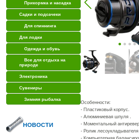
Прикормка и насадка
Садки и подсачеки
Для спиннинга
Для лодки
Одежда и обувь
Все для отдыха на
природе
Электроника
Сувениры
Зимняя рыбалка
Особенности:
- Пластиковый корпус.
- Алюминиевая шпуля .
- Моментальный антиревер
НОВОСТИ
- Ролик лесоукладывателя A
- Компьютерная балансиро