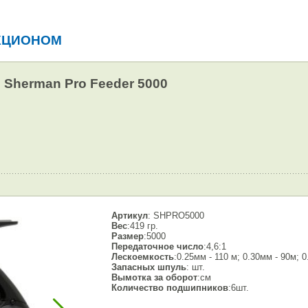
КЦИОНОМ
 Sherman Pro Feeder 5000
Артикул
: SHPRO5000
Вес
:419 гр.
Размер
:5000
Передаточное число
:4,6:1
Лескоемкость
:0.25мм - 110 м; 0.30мм - 90м; 
Запасных шпуль
: шт.
Вымотка за оборот
:см
Количество подшипников
:6шт.