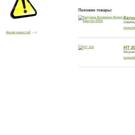
Похожие товары:
Кату
новинк
подроб
Архив новостей
HT 2
Катушк
подроб