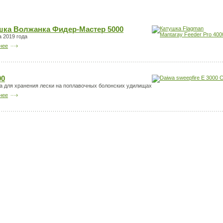
шка Волжанка Фидер-Мастер 5000
а 2019 года
нее
00
а для хранения лески на поплавочных болонских удилищах
нее