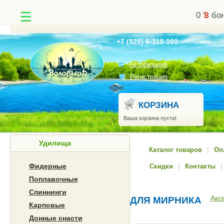
0
бон
Найти
+7 (928) 6-110-100
Авторизация
Регистрация
КОРЗИНА
Ваша корзина пуста!
Удилища
Каталог товаров
|
Оп
Фидерные
Скидки
|
Контакты
|
Поплавочные
Спиннинги
Акс
ДЛЯ МИРНИКА
Карповые
Донные снасти