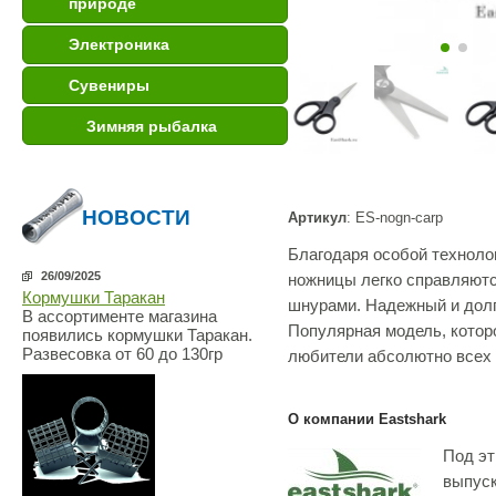
природе
Электроника
Сувениры
Зимняя рыбалка
НОВОСТИ
Артикул
: ES-nogn-carp
Благодаря особой технолог
26/09/2025
ножницы легко справляют
Кормушки Таракан
шнурами. Надежный и долг
В ассортименте магазина
Популярная модель, котор
появились кормушки Таракан.
Развесовка от 60 до 130гр
любители абсолютно всех 
О компании Eastshark
Под э
выпуск