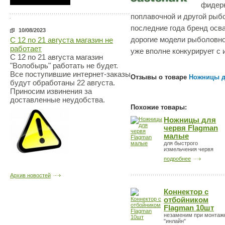
фидерн
поплавочной и другой рыб
последние года бренд осв
10/08/2023
дорогие модели рыболовно
С 12 по 21 августа магазин не
работает
уже вполне конкурирует с
С 12 по 21 августа магазин
"Волобырь" работать не будет.
Все поступившие интернет-заказы
Отзывы о товаре
Ножницы д
будут обработаны 22 августа.
Приносим извинения за
доставленные неудобства.
Похожие товары:
Ножницы для
червя Flagman
малые
для быстрого
измельчения червя
подробнее
Архив новостей
Коннектор с
отбойником
Flagman 10шт
незаменим при монтаж
"инлайн"