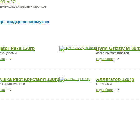
01 n.12
лярнейших фидерных крючков
гр - фидерная кормушка
ator Река 120гр
Пуля Grizzly M 80г
тозацепами
легко выматывается
нее
подробнее
ушка Pilot Кристалл 120гр
Аллигатор 120гр
й кормоёмкости
с шипами
нее
подробнее