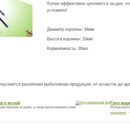
более эффективно цепляются за дно, чт
условиях!
Диаметр корзины: 34мм
Высота корзины: 33мм
Кормоёмкость: 30мл
ускается различная рыболовная продукция: от оснасток до ар
р с иглой
Груз мар
ния крючков из рыбы, а также распутывания узлов
Используетс
подробнее