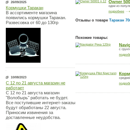
Owner 500
26/09/2025
одни из попу
Кормушки Таракан
подробнее
В ассортименте магазина
появились кормушки Таракан.
Отзывы о товаре
Таракан 70
Развесовка от 60 до 130гр
Похожие товары:
Navig
с грун
подроб
Корм
10/08/2023
средне
С 12 по 21 августа магазин не
подроб
работает
С 12 по 21 августа магазин
"Волобырь" работать не будет.
Все поступившие интернет-заказы
будут обработаны 22 августа.
Приносим извинения за
доставленные неудобства.