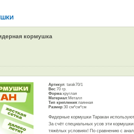
УШКИ
фидерная кормушка
Артикул
: tarak70/1
Вес
:70 гр.
Форма
:круглая
Материал
:Металл
Тип крепления
:паянная
Размер
:30 см*см*см
Фидерные кормушки Таракан используютс
За счёт специальных усов эти кормушки 
тяжёлых условиях! По сравнению с ан