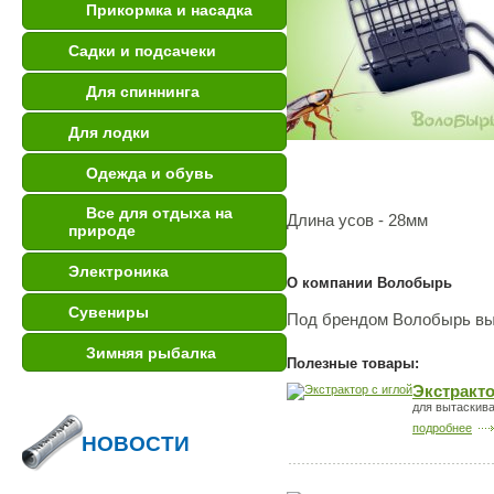
Прикормка и насадка
Садки и подсачеки
Для спиннинга
Для лодки
Одежда и обувь
Все для отдыха на
Длина усов - 28мм
природе
Электроника
О компании Волобырь
Сувениры
Под брендом Волобырь вып
Зимняя рыбалка
Полезные товары:
Экстракто
для вытаскива
подробнее
НОВОСТИ