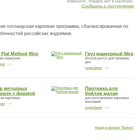
Извините, товара нет в наличии.
Сообщить о поступлении
ая голландская карповая программа, сбалансированная по
обенностей российских водоёмов.
e Flat Method 45гр
Груз маркерный 56гр
ая кормушка
Используется для промера
дна
нее
подробнее
р методных
Протяжка для
ушек с формой
бойлов малая
вли карповых
для изготовления карповых
монтажей
нее
подробнее
Назад в каталог "Бойлы"