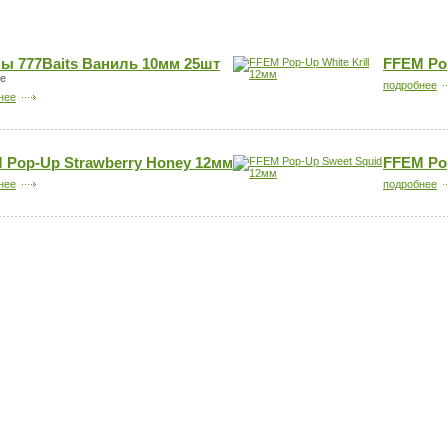
ы 777Baits Ваниль 10мм 25шт
FFEM Pop
е
подробнее
нее
 Pop-Up Strawberry Honey 12мм
FFEM Po
нее
подробнее