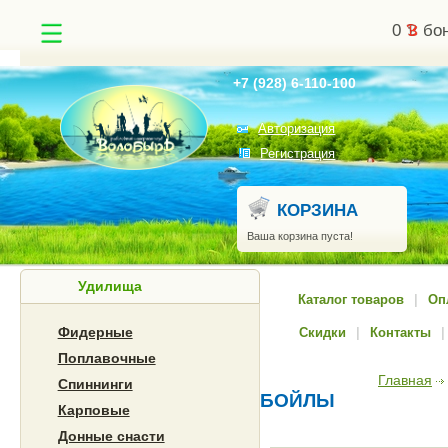
0
бон
Найти
+7 (928) 6-110-100
Авторизация
Регистрация
КОРЗИНА
Ваша корзина пуста!
Удилища
Каталог товаров
|
Оп
Фидерные
Скидки
|
Контакты
|
Поплавочные
Главная
Спиннинги
БОЙЛЫ
Карповые
Донные снасти