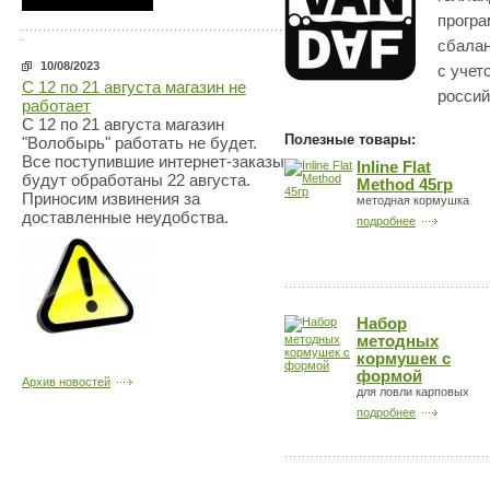
програ
сбалан
10/08/2023
с учет
С 12 по 21 августа магазин не
россий
работает
С 12 по 21 августа магазин
Полезные товары:
"Волобырь" работать не будет.
Все поступившие интернет-заказы
Inline Flat
будут обработаны 22 августа.
Method 45гр
Приносим извинения за
методная кормушка
доставленные неудобства.
подробнее
Набор
методных
кормушек с
формой
Архив новостей
для ловли карповых
подробнее