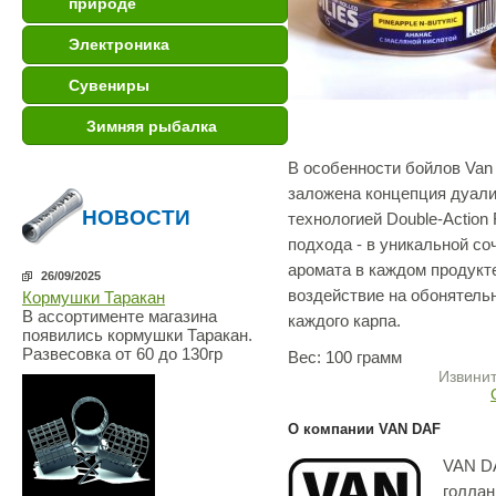
природе
Электроника
Сувениры
Зимняя рыбалка
В особенности бойлов Van
заложена концепция дуали
НОВОСТИ
технологией Double-Action 
подхода - в уникальной со
аромата в каждом продукт
26/09/2025
воздействие на обонятель
Кормушки Таракан
В ассортименте магазина
каждого карпа.
появились кормушки Таракан.
Развесовка от 60 до 130гр
Вес: 100 грамм
Извинит
О компании VAN DAF
VAN DA
голлан