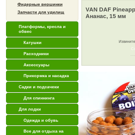
Фидерные вершинки
VAN DAF Pineappl
Запчасти для удилищ
Ананас, 15 мм
Платформы, кресла и
обвес
Извините
Катушки
С
Расходники
Аксессуары
Прикормка и насадка
Садки и подсачеки
Для спиннинга
Для лодки
Одежда и обувь
Все для отдыха на