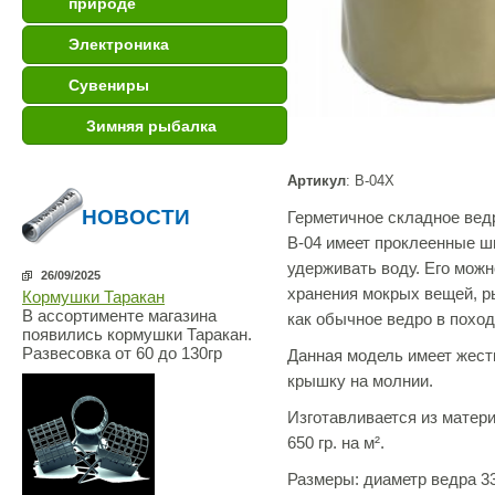
природе
Электроника
Сувениры
Зимняя рыбалка
Артикул
: В-04Х
НОВОСТИ
Герметичное складное вед
В-04 имеет проклеенные ш
удерживать воду. Его мож
26/09/2025
хранения мокрых вещей, р
Кормушки Таракан
В ассортименте магазина
как обычное ведро в походе
появились кормушки Таракан.
Развесовка от 60 до 130гр
Данная модель имеет жестк
крышку на молнии.
Изготавливается из матер
650 гр. на м².
Размеры: диаметр ведра 33