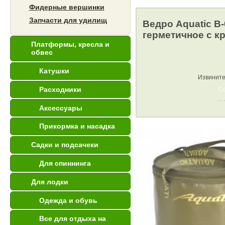
Фидерные вершинки
Запчасти для удилищ
Ведро Aquatic В-
герметичное с 
Платформы, кресла и
обвес
Катушки
Извините
Расходники
С
Аксессуары
Прикормка и насадка
Садки и подсачеки
Для спиннинга
Для лодки
Одежда и обувь
Все для отдыха на