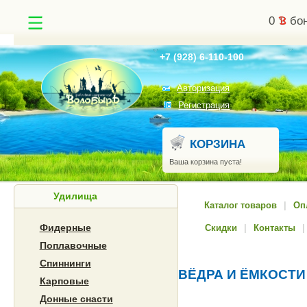
0
бон
Найти
+7 (928) 6-110-100
Авторизация
Регистрация
КОРЗИНА
Ваша корзина пуста!
Удилища
Каталог товаров
|
Оп
Фидерные
Скидки
|
Контакты
|
Поплавочные
Спиннинги
ВЁДРА И ЁМКОСТИ
Карповые
Донные снасти