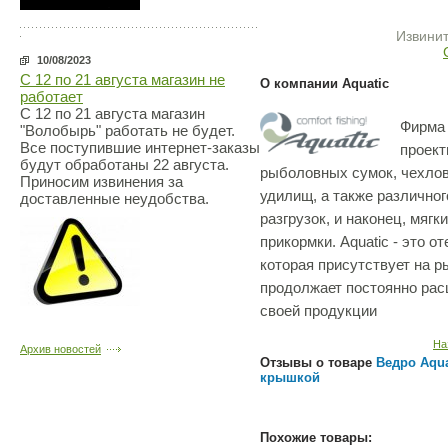
Извинит
10/08/2023
С 12 по 21 августа магазин не
О компании Aquatic
работает
С 12 по 21 августа магазин
Фирма 
"Волобырь" работать не будет.
Все поступившие интернет-заказы
проект
будут обработаны 22 августа.
рыболовных сумок, чехлов
Приносим извинения за
удилищ, а также различног
доставленные неудобства.
разгрузок, и наконец, мягк
прикормки. Aquatic - это о
которая присутствует на р
продолжает постоянно рас
своей продукции
На
Архив новостей
Отзывы о товаре
Ведро Aqua
крышкой
Похожие товары: