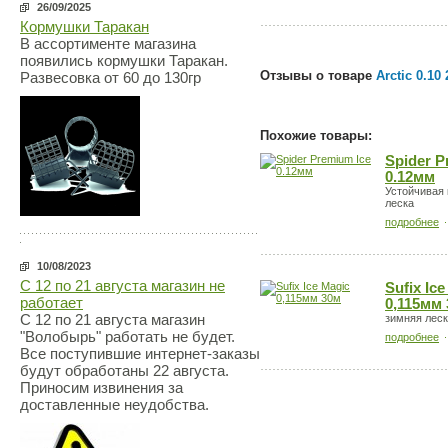
26/09/2025
Кормушки Таракан
В ассортименте магазина
появились кормушки Таракан.
Отзывы о товаре
Arctic 0.10
Развесовка от 60 до 130гр
Похожие товары:
Spider P
0.12мм
Устойчивая 
леска
подробнее
10/08/2023
С 12 по 21 августа магазин не
Sufix Ic
работает
0,115мм
С 12 по 21 августа магазин
зимняя лес
"Волобырь" работать не будет.
подробнее
Все поступившие интернет-заказы
будут обработаны 22 августа.
Приносим извинения за
доставленные неудобства.