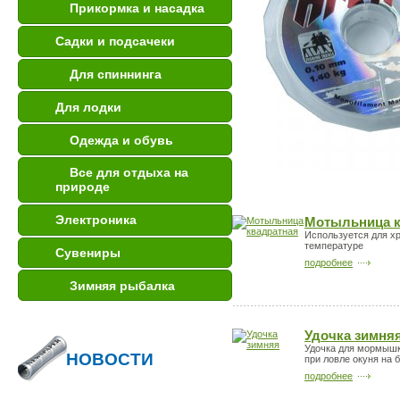
Прикормка и насадка
Садки и подсачеки
Для спиннинга
Для лодки
Одежда и обувь
Все для отдыха на
природе
Электроника
Мотыльница к
Используется для х
температуре
Сувениры
подробнее
Зимняя рыбалка
Удочка зимня
Удочка для мормышк
НОВОСТИ
при ловле окуня на 
подробнее