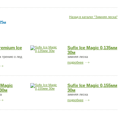
Назад в каталог "Зимняя леска"
 25м
remium Ice
Sufix Ice Magic 0,135мм
30м
к трению о лед
зимняя леска
подробнее
e Magic
Sufix Ice Magic 0,155мм
 30м
30м
ка
зимняя леска
подробнее