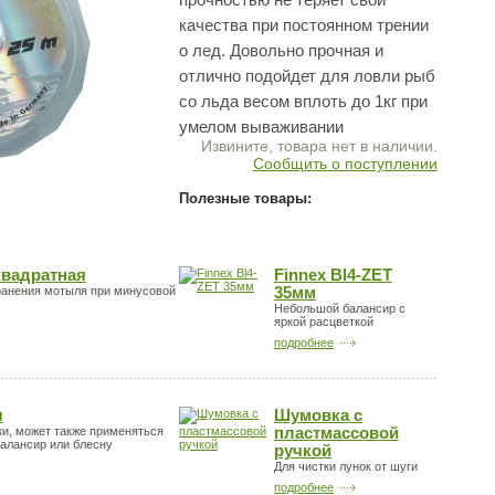
качества при постоянном трении
о лед. Довольно прочная и
отлично подойдет для ловли рыб
со льда весом вплоть до 1кг при
умелом вываживании
Извините, товара нет в наличии.
Сообщить о поступлении
Полезные товары:
вадратная
Finnex Bl4-ZET
ранения мотыля при минусовой
35мм
Небольшой балансир с
яркой расцветкой
подробнее
я
Шумовка с
и, может также применяться
пластмассовой
балансир или блесну
ручкой
Для чистки лунок от шуги
подробнее