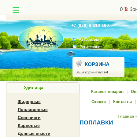
0
бон
Найти
+7 (928) 6-110-100
Авторизация
Регистрация
КОРЗИНА
Ваша корзина пуста!
Удилища
Каталог товаров
|
Оп
Фидерные
Скидки
|
Контакты
|
Поплавочные
Главная
Спиннинги
ПОПЛАВКИ
Карповые
Донные снасти