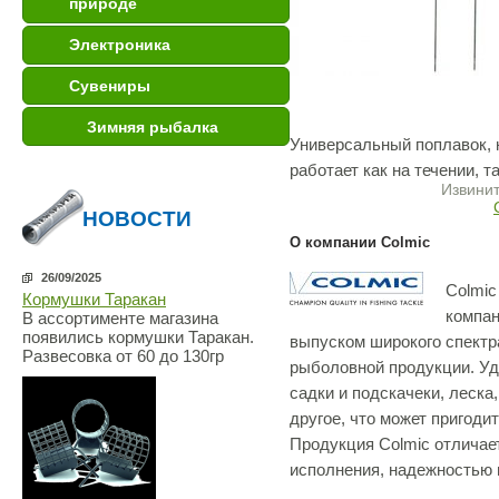
природе
Электроника
Сувениры
Зимняя рыбалка
Универсальный поплавок,
работает как на течении, т
Извинит
НОВОСТИ
О компании Colmic
26/09/2025
Colmic
Кормушки Таракан
компа
В ассортименте магазина
появились кормушки Таракан.
выпуском широкого спектр
Развесовка от 60 до 130гр
рыболовной продукции. У
садки и подскачеки, леска,
другое, что может пригоди
Продукция Colmic отличае
исполнения, надежностью 