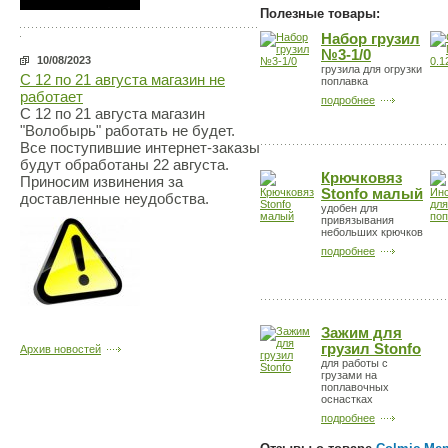
Полезные товары:
Набор грузил
№3-1/0
10/08/2023
грузила для огрузки
С 12 по 21 августа магазин не
поплавка
работает
подробнее
С 12 по 21 августа магазин
"Волобырь" работать не будет.
Все поступившие интернет-заказы
будут обработаны 22 августа.
Крючковяз
Приносим извинения за
Stonfo малый
доставленные неудобства.
удобен для
привязывания
небольших крючков
подробнее
Зажим для
грузил Stonfo
Архив новостей
для работы с
грузами на
поплавочных
оснастках
подробнее