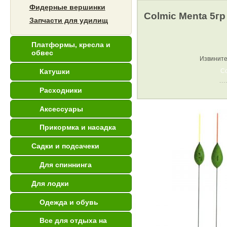
Фидерные вершинки
Colmic Menta 5гр
Запчасти для удилищ
Платформы, кресла и
обвес
Извините
С
Катушки
Расходники
Аксессуары
Прикормка и насадка
Садки и подсачеки
Для спиннинга
Для лодки
Одежда и обувь
Все для отдыха на