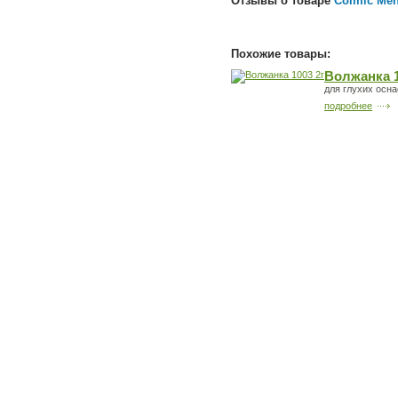
Отзывы о товаре
Colmic Men
Похожие товары:
Волжанка 1
для глухих осна
подробнее