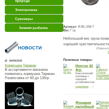
природе
Электроника
Сувениры
Артикул
: R-BL-SW-7
Зимняя рыбалка
Вес
:7 гр.
Небольшой вес груза позв
хорошей чувствительности
НОВОСТИ
Извинит
Полезные товары:
26/09/2025
Кормушки Таракан
Нептун 42
В ассортименте магазина
4гр.
появились кормушки Таракан.
Классический
поплавок с
Развесовка от 60 до 130гр
хорошей
устойчивостью
подробнее
Фонарик
налобный