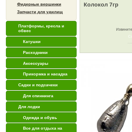
Колокол 7гр
Фидерные вершинки
Запчасти для удилищ
Платформы, кресла и
Извините
обвес
С
Катушки
Расходники
Аксессуары
Прикормка и насадка
Садки и подсачеки
Для спиннинга
Для лодки
Одежда и обувь
Все для отдыха на