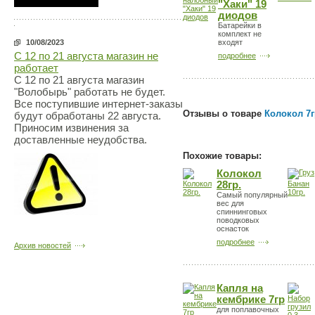
"Хаки" 19
диодов
Батарейки в
комплект не
входят
10/08/2023
С 12 по 21 августа магазин не
подробнее
работает
С 12 по 21 августа магазин
"Волобырь" работать не будет.
Все поступившие интернет-заказы
Отзывы о товаре
Колокол 7г
будут обработаны 22 августа.
Приносим извинения за
доставленные неудобства.
Похожие товары:
Колокол
28гр.
Самый популярный
вес для
спиннинговых
поводковых
оснасток
подробнее
Архив новостей
Капля на
кембрике 7гр
для поплавочных