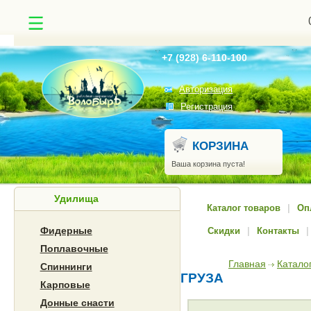
Найти
+7 (928) 6-110-100
Авторизация
Регистрация
КОРЗИНА
Ваша корзина пуста!
Удилища
Каталог товаров
|
Оп
Фидерные
Скидки
|
Контакты
|
Поплавочные
Главная
Катало
Спиннинги
ГРУЗА
Карповые
Донные снасти