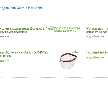
подсачека Colmic Horus 4м
а для подсачека Волгарь 4м
Ручка для 
 ручка для подсачека
лёгкая ручка для
нее
подробнее
ва Волжанка Овал 50*45*25
Голова на п
ая голова
подробнее
нее