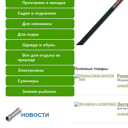
Прикормка и насадка
Садки и подсачеки
Для спиннинга
Для лодки
Одежда и обувь
Все для отдыха на
природе
Полезные товары:
Электроника
Рогат
Мощная
Сувениры
подроб
Зимняя рыбалка
Экст
для вы
подроб
НОВОСТИ