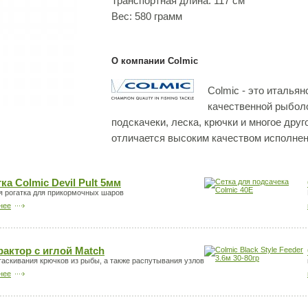
Транспортная длина: 117 см
Вес: 580 грамм
О компании Colmic
Colmic - это италья
качественной рыбол
подскачеки, леска, крючки и многое друг
отличается высоким качеством исполнен
ка Colmic Devil Pult 5мм
 рогатка для прикормочных шаров
нее
рактор с иглой Match
таскивания крючков из рыбы, а также распутывания узлов
нее