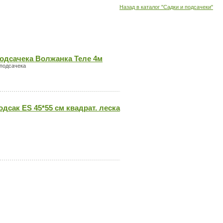
Назад в каталог "Садки и подсачеки"
подсачека Волжанка Теле 4м
 подсачека
одсак ES 45*55 см квадрат. леска