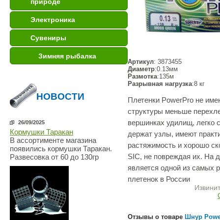
природе
Электроника
Сувениры
Зимняя рыбалка
Артикул
: 3873455
Диаметр
:0.13мм
Размотка
:135м
Разрывная нагрузка
:8 кг
НОВОСТИ
Плетенки PowerPro не имею
структуры меньше перехл
вершинках удилищ, легко 
26/09/2025
Кормушки Таракан
держат узлы, имеют практ
В ассортименте магазина
растяжимость и хорошо ск
появились кормушки Таракан.
SIC, не повреждая их. На
Развесовка от 60 до 130гр
является одной из самых 
плетенок в России
Извинит
Отзывы о товаре
Шнур Power