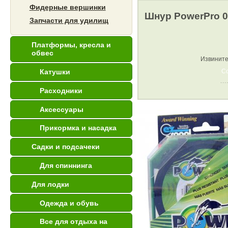
Фидерные вершинки
Шнур PowerPro 0
Запчасти для удилищ
Платформы, кресла и
обвес
Извините
С
Катушки
Расходники
Аксессуары
Прикормка и насадка
Садки и подсачеки
Для спиннинга
Для лодки
Одежда и обувь
Все для отдыха на