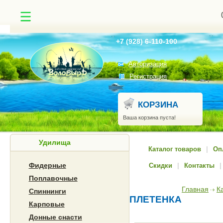
Найти
+7 (928) 6-110-100
Авторизация
Регистрация
КОРЗИНА
Ваша корзина пуста!
Удилища
Каталог товаров
|
Оп
Фидерные
Скидки
|
Контакты
|
Поплавочные
Главная
К
Спиннинги
ПЛЕТЕНКА
Карповые
Донные снасти