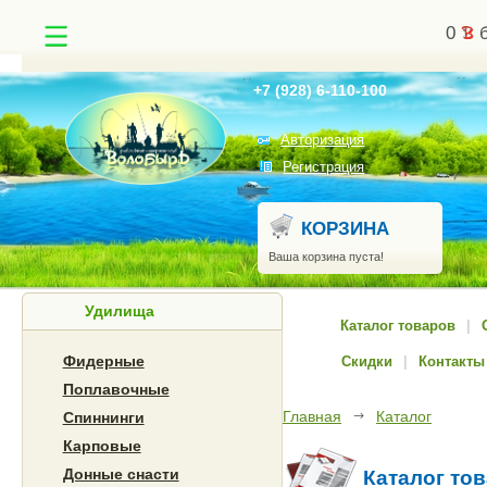
0
б
Найти
+7 (928) 6-110-100
Авторизация
Регистрация
КОРЗИНА
Ваша корзина пуста!
Удилища
Каталог товаров
|
Фидерные
Скидки
|
Контакты
Поплавочные
Главная
Каталог
Спиннинги
Карповые
Донные снасти
Каталог то