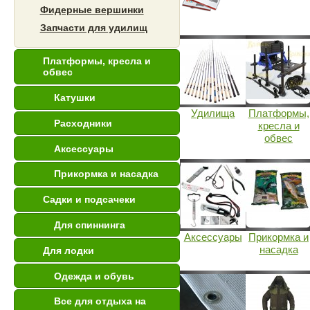
Фидерные вершинки
Запчасти для удилищ
Платформы, кресла и
обвес
Катушки
Удилища
Платформы,
Расходники
кресла и
обвес
Аксессуары
Прикормка и насадка
Садки и подсачеки
Для спиннинга
Аксессуары
Прикормка и
насадка
Для лодки
Одежда и обувь
Все для отдыха на