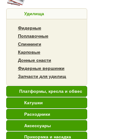
Удилища
Фидерные
Поплавочные
Спиннинги
Карповые
Донные снасти
Фидерные вершинки
Запчасти для удилищ
Платформы, кресла и обвес
Катушки
Расходники
Аксессуары
Прикормка и насадка