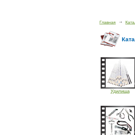
Главная
Ката
Ката
Удилища