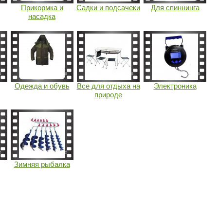
Прикормка и
Садки и подсачеки
Для спиннинга
насадка
Одежда и обувь
Все для отдыха на
Электроника
природе
Зимняя рыбалка