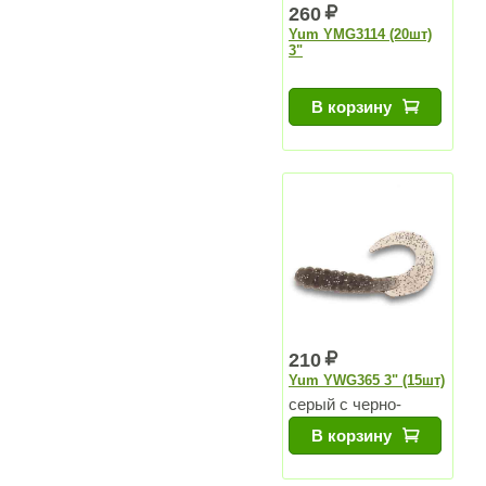
260
Yum YMG3114 (20шт)
3"
В корзину
210
Yum YWG365 3" (15шт)
серый с черно-
белыми блестками
В корзину