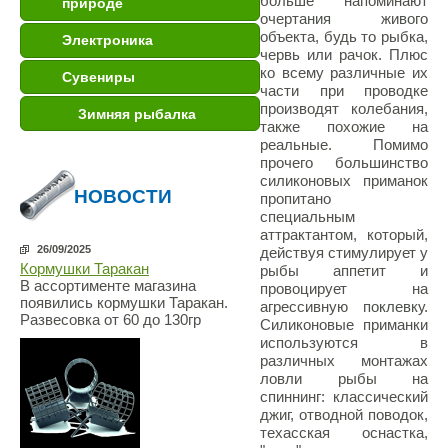
больше напоминают
природе
очертания живого
объекта, будь то рыбка,
Электроника
червь или рачок. Плюс
ко всему различные их
Сувениры
части при проводке
производят колебания,
Зимняя рыбалка
также похожие на
реальные. Помимо
прочего большинство
силиконовых приманок
НОВОСТИ
пропитано
специальным
аттрактантом, который,
26/09/2025
действуя стимулирует у
Кормушки Таракан
рыбы аппетит и
В ассортименте магазина
провоцирует на
появились кормушки Таракан.
агрессивную поклевку.
Развесовка от 60 до 130гр
Силиконовые приманки
используются в
различных монтажах
ловли рыбы на
спиннинг: классический
джиг, отводной поводок,
техасская оснастка,