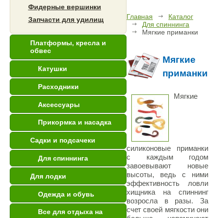
Фидерные вершинки
Главная
Каталог
Запчасти для удилищ
Для спиннинга
Мягкие приманки
Платформы, кресла и
обвес
Мягкие
Катушки
приманки
Расходники
Мягкие
Аксессуары
Прикормка и насадка
Садки и подсачеки
силиконовые приманки
с каждым годом
Для спиннинга
завоевывают новые
высоты, ведь с ними
Для лодки
эффективность ловли
хищника на спиннинг
Одежда и обувь
возросла в разы. За
счет своей мягкости они
Все для отдыха на