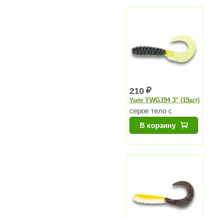
210
Yum YWG394 3" (15шт)
серое тело с
голубыми
В корзину
блестками, зелено-
желтый хвост