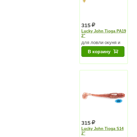
315
Lucky John Tioga PA19
2"
для ловли окуня и
судака
В корзину
315
Lucky John Tioga S14
2"