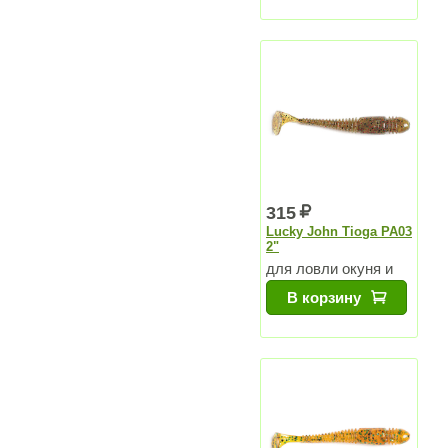
315
Lucky John Tioga PA03
2"
для ловли окуня и
судака
В корзину