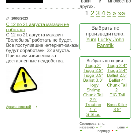
"ваки" и множество
других.
1
2
3
4
5
»
»»
10/08/2023
С 12 по 21 августа магазин не
Выбрать по
работает
производителю:
С 12 по 21 августа магазин
Yum
Lucky John
"Волобырь" работать не будет.
Fanatik
Все поступившие интернет-заказы
будут обработаны 22 августа.
Приносим извинения за
Выбрать по серии:
доставленные неудобства.
Tioga 2"
Tioga 2.4"
Tioga 2.9"
Tioga 3.4"
Tioga 3.9"
Ballist 2.5"
Ballist 3.3"
Ballist 4"
Hogy
Chunk Tail
Shrimp
2"
Chunk Tail
TIG Tail
2.9"
Troutino
Bass Killer
Архив новостей
1.7"
3.9"
S-Shad
Сортировать по:
названию
цене
порядку