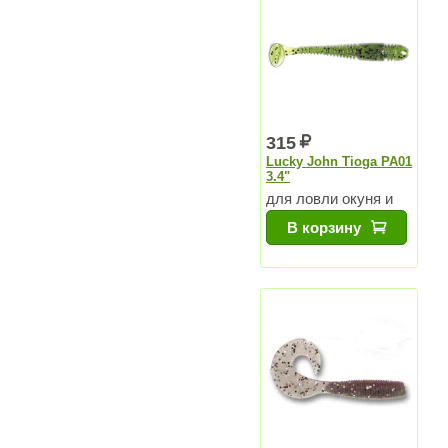
315
Lucky John Tioga PA01
3.4"
для ловли окуня и
судака
В корзину