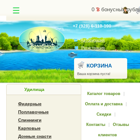
0
бонусных рубл
Найти
+7 (928) 6-110-100
Авторизация
Регистрация
КОРЗИНА
Ваша корзина пуста!
Удилища
Каталог товаров
|
Фидерные
Оплата и доставка
|
Поплавочные
Скидки
|
Спиннинги
Контакты
|
Отзывы
Карповые
клиентов
Донные снасти