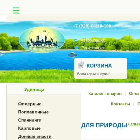
Найти
+7 (928) 6-110-100
Авторизация
Регистрация
КОРЗИНА
Ваша корзина пуста!
Удилища
Каталог товаров
|
Опла
Фидерные
Контакты
|
Поплавочные
Спиннинги
отдых
ДЛЯ ПРИРОДЫ
Карповые
Донные снасти