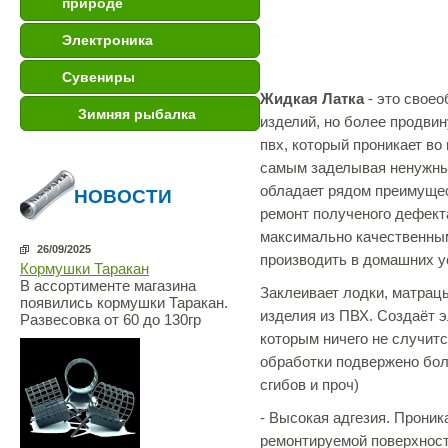
природе
Электроника
Сувениры
Жидкая Латка
- это своео
Зимняя рыбалка
изделий, но более продвин
пвх, который проникает во
самым заделывая ненужны
обладает рядом преимущес
НОВОСТИ
ремонт полученого дефек
максимально качественны
26/09/2025
производить в домашних у
Кормушки Таракан
В ассортименте магазина
Заклеивает лодки, матрацы
появились кормушки Таракан.
изделия из ПВХ. Создаёт э
Развесовка от 60 до 130гр
которым ничего не случитс
обработки подвержено бол
сгибов и проч)
- Высокая адгезия. Проник
ремонтируемой поверхност