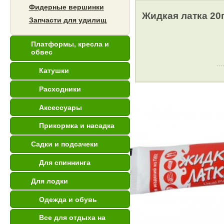
Фидерные вершинки
Жидкая латка 20г
Запчасти для удилищ
Платформы, кресла и
обвес
Катушки
Расходники
Аксессуары
Прикормка и насадка
Садки и подсачеки
Для спиннинга
Для лодки
Одежда и обувь
Все для отдыха на