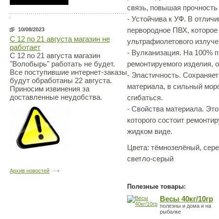
связь, повышая прочность
- Устойчива к УФ. В отличи
первородное ПВХ, которое
10/08/2023
С 12 по 21 августа магазин не
ультрафиолетового излуче
работает
- Вулканизация. На 100% п
С 12 по 21 августа магазин
ремонтируемого изделия, 
"Волобырь" работать не будет.
Все поступившие интернет-заказы
- Эластичность. Сохраняет
будут обработаны 22 августа.
материала, в сильный моро
Приносим извинения за
доставленные неудобства.
сгибаться.
- Свойства материала. Это
которого состоит ремонтир
жидком виде.
Цвета: тёмнозелёный, сер
светло-серый
Архив новостей
Полезные товары:
Весы 40кг/10гр
полезны и дома и на
рыбалке