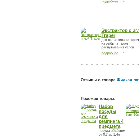
подробнее
Экстрактор с иг
Traper
для вытаскивания крюч
из рыбы, а также
распутывания узлов
подробнее
Отзывы о товаре
Жидкая лат
Похожие товары:
Набор
посуды
для
кемпинга 4
предмета
посуда объёмом
от 0,7 до 1,4л