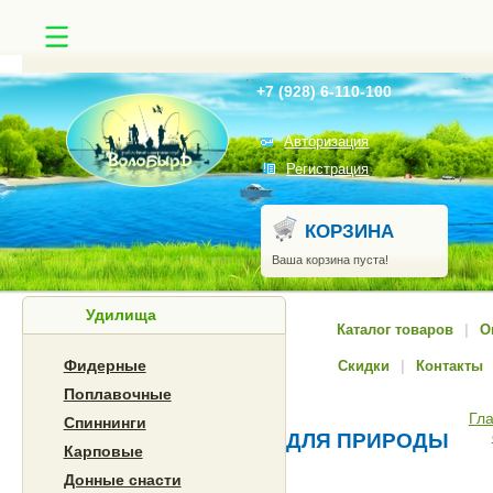
Найти
+7 (928) 6-110-100
Авторизация
Регистрация
КОРЗИНА
Ваша корзина пуста!
Удилища
Каталог товаров
|
О
Фидерные
Скидки
|
Контакты
Поплавочные
Гл
Спиннинги
ДЛЯ ПРИРОДЫ
Карповые
Донные снасти