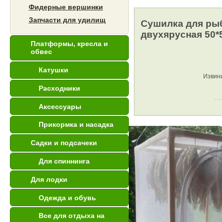
Фидерные вершинки
Запчасти для удилищ
Сушилка для ры
двухярусная 50*
Платформы, кресла и
обвес
Катушки
Извини
Расходники
Аксессуары
Прикормка и насадка
Садки и подсачеки
Для спиннинга
Для лодки
Одежда и обувь
Все для отдыха на