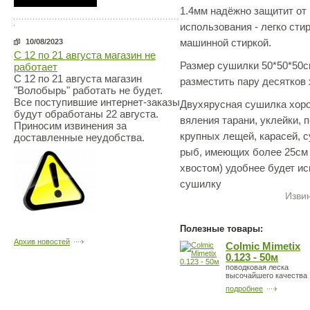
1.4мм надёжно защитит от
использования - легко сти
машинной стиркой.
10/08/2023
С 12 по 21 августа магазин не
Размер сушилки 50*50*50с
работает
С 12 по 21 августа магазин
разместить пару десятков
"Волобырь" работать не будет.
Все поступившие интернет-заказы
Двухярусная сушилка хор
будут обработаны 22 августа.
вяления тарани, уклейки, 
Приносим извинения за
крупных лещей, карасей, с
доставленные неудобства.
рыб, имеющих более 25см 
хвостом) удобнее будет и
сушилку
Извин
Полезные товары:
Архив новостей
Colmic Mimetix
0.123 - 50м
поводковая леска
высочайшего качества
подробнее