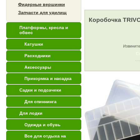
Фидерные вершинки
Запчасти для удилищ
Коробочка TRIVO
Платформы, кресла и
обвес
Катушки
Извините
С
Расходники
Аксессуары
Прикормка и насадка
Садки и подсачеки
Для спиннинга
Для лодки
Одежда и обувь
Все для отдыха на