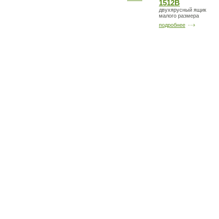
1512B
двухярусный ящик
малого размера
подробнее