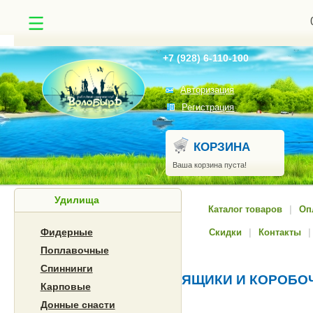
Найти
+7 (928) 6-110-100
Авторизация
Регистрация
КОРЗИНА
Ваша корзина пуста!
Удилища
Каталог товаров
|
Оп
Фидерные
Скидки
|
Контакты
|
Поплавочные
Спиннинги
ЯЩИКИ И КОРОБО
Карповые
Донные снасти