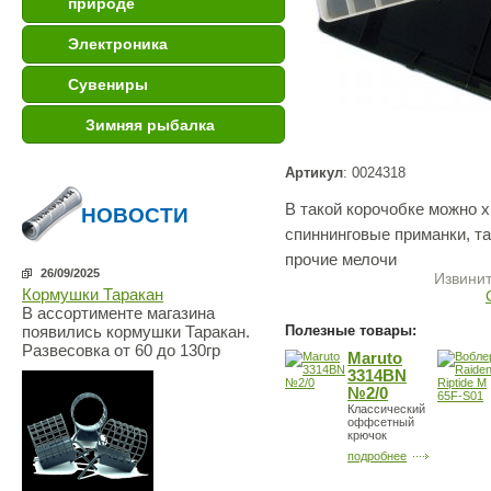
природе
Электроника
Сувениры
Зимняя рыбалка
Артикул
: 0024318
В такой корочобке можно х
НОВОСТИ
спиннинговые приманки, та
прочие мелочи
26/09/2025
Извинит
Кормушки Таракан
В ассортименте магазина
Полезные товары:
появились кормушки Таракан.
Развесовка от 60 до 130гр
Maruto
3314BN
№2/0
Классический
оффсетный
крючок
подробнее