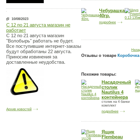
Чебурашка
40гр.
10/08/2023
подробнее
С 12 по 21 августа магазин не
работает
С 12 по 21 августа магазин
"Волобырь" работать не будет.
Все поступившие интернет-заказы
Назад
будут обработаны 22 августа.
Отзывы о товаре
Коробочка
Приносим извинения за
доставленные неудобства.
Похожие товары:
Насадочный
столик
Nautilus 4
контейнера
столик на 4 банки
комплект
Архив новостей
подробнее
Ящик
Flembeau