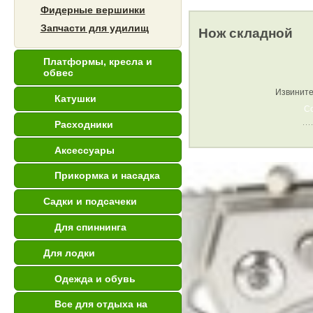
Фидерные вершинки
Запчасти для удилищ
Нож складной
Платформы, кресла и
обвес
Извините
Катушки
С
Расходники
Аксессуары
Прикормка и насадка
Садки и подсачеки
Для спиннинга
Для лодки
Одежда и обувь
Все для отдыха на