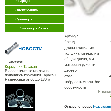
природе
Электроника
Сувениры
Зимняя рыбалка
Артикул A-
бренд Нож
длина клинка, мм 
НОВОСТИ
толщина клинка, мм
общая длина, мм 
26/09/2025
материал рукояти ст
Кормушки Таракан
дерево
В ассортименте магазина
появились кормушки Таракан.
сталь 40Х
Развесовка от 60 до 130гр
твёрдость стали, hrc 
особенность зерка
Извинит
Отзывы о товаре
Нож склад