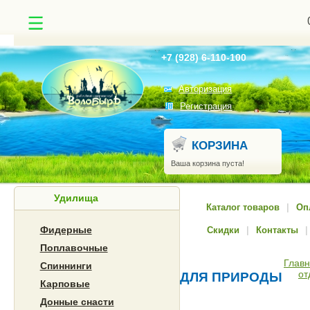
Найти
+7 (928) 6-110-100
Авторизация
Регистрация
КОРЗИНА
Ваша корзина пуста!
Удилища
Каталог товаров
|
Оп
Фидерные
Скидки
|
Контакты
|
Поплавочные
Глав
Спиннинги
от
ДЛЯ ПРИРОДЫ
Карповые
Донные снасти